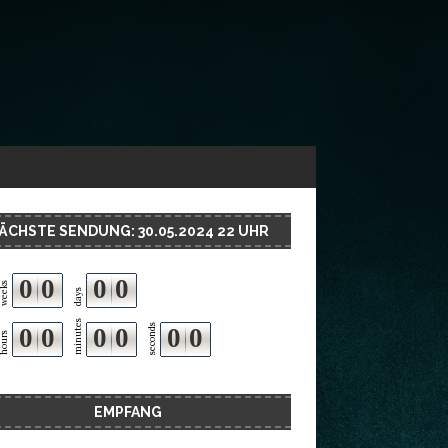
ÄCHSTE SENDUNG: 30.05.2024 22 UHR
0
0
0
0
weeks
days
minutes
seconds
0
0
0
0
0
0
hours
EMPFANG