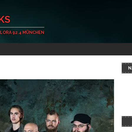
KS
 LORA 92.4 MÜNCHEN
N