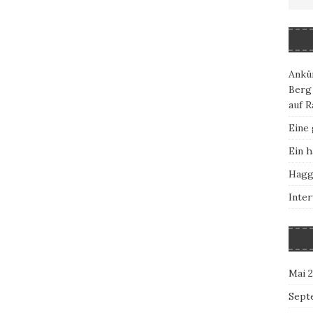
Ankü
Berg
auf R
Eine
Ein h
Hagg
Inter
Mai 
Sept