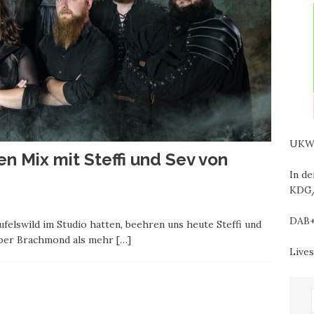
UKW 
n Mix mit Steffi und Sev von
In d
KDG/
DAB+
felswild im Studio hatten, beehren uns heute Steffi und
über Brachmond als mehr
[…]
Live