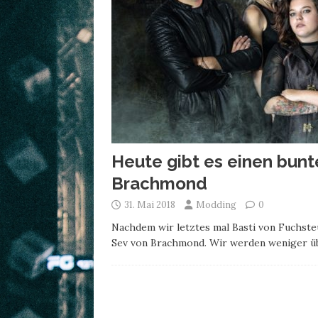
Heute gibt es einen bunte
Brachmond
31. Mai 2018
Modding
0
Nachdem wir letztes mal Basti von Fuchsteu
Sev von Brachmond. Wir werden weniger 